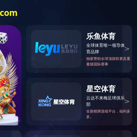
中文版
|
English
工艺系统
资讯中心
登录入口