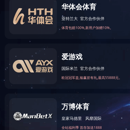
联系方式
总机：0411-87918678
电话：13998428656
E-mail：yooqi@yooqi.com
营业
地址：辽宁省大连经济技术开发区什
字街工业园27号
中国·大连市
经济技术开发区什字街工业园27号