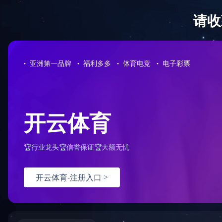
企业
关于我们
公司简介
企业资质
专利证书